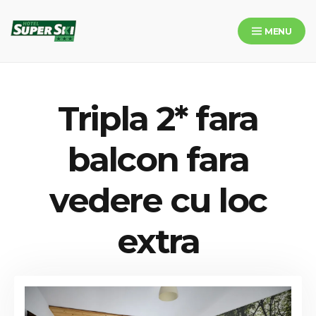
Skip
to
MENU
content
Hotel SuperSki
Tripla 2* fara
balcon fara
vedere cu loc
extra