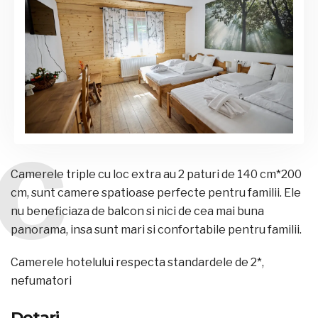
C
Camerele triple cu loc extra au 2 paturi de 140 cm*200
cm, sunt camere spatioase perfecte pentru familii. Ele
nu beneficiaza de balcon si nici de cea mai buna
panorama, insa sunt mari si confortabile pentru familii.
Camerele hotelului respecta standardele de 2*,
nefumatori
Dotari