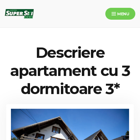
Skip
to
MENU
content
Hotel SuperSki
Descriere
apartament cu 3
dormitoare 3*